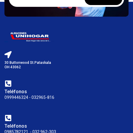
30 Buttonwood St.Pataskala
OH 43062
Teléfonos
0999446324 - 032965-816
Teléfonos
0985782121. - 032 962-303