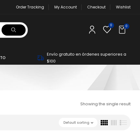
Order Tracking
My Account
Checkout
Wishlist
0
0
Envío gratuito en órdenes superiores a
TO
$100
Showing the single result
Default sorting