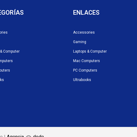
EGORÍAS
ENLACES
ries
Accessories
Gaming
 & Computer
Laptops & Computer
mputers
Mac Computers
puters
PC Computers
oks
Ultrabooks
o |
Agencia
dodo