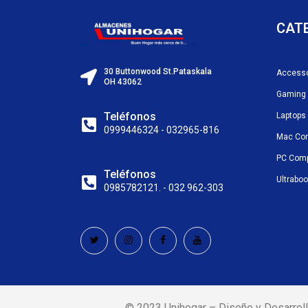
CAT
30 Buttonwood St.Pataskala
Accesso
OH 43062
Gaming
Teléfonos
Laptops
0999446324 - 032965-816
Mac Co
PC Com
Teléfonos
Ultrabo
0985782121. - 032 962-303
© 2023 Unihogar – Diseño y Desarroll