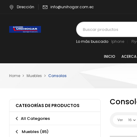
Dirección
info@unihogar.com.ec
Lo más buscado
Iphone
Fl
INICIO
ACERCA
Home
Muebles
Consolas
Consol
CATEGORÍAS DE PRODUCTOS
All Categories
Ver
16
Muebles
(85)