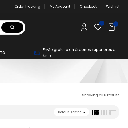
Order Tracking
My Account
Checkout
Wishlist
0
0
Envío gratuito en órdenes superiores a
TO
$100
Showing all 6 results
Default sorting