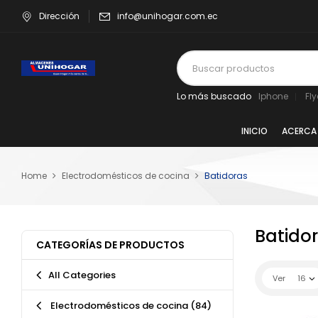
Dirección
info@unihogar.com.ec
Lo más buscado
Iphone
Fl
INICIO
ACERCA
Home
Electrodomésticos de cocina
Batidoras
Batido
CATEGORÍAS DE PRODUCTOS
All Categories
Ver
16
Electrodomésticos de cocina
(84)