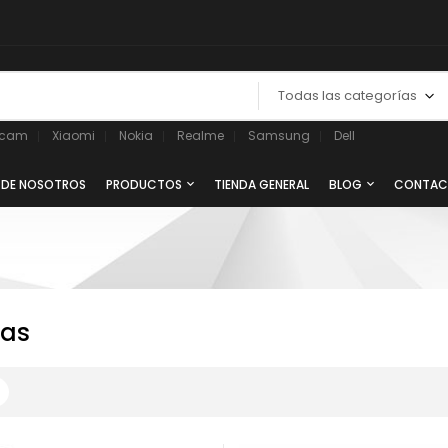
Todas las categorías
ycam
Xiaomi
Nokia
Realme
Samsung
Dell
 DE NOSOTROS
PRODUCTOS
TIENDA GENERAL
BLOG
CONTAC
ras