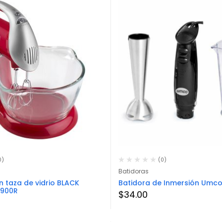
0)
(0)
Batidoras
n taza de vidrio BLACK
Batidora de Inmersión Umco
900R
$
34.00