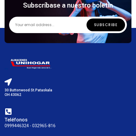
Subscríbase a nuestro boletín
30 Buttonwood St.Pataskala
OH 43062
Teléfonos
0999446324 - 032965-816