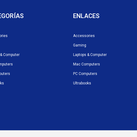
EGORÍAS
ENLACES
ries
Accessories
Gaming
 & Computer
Laptops & Computer
mputers
Mac Computers
puters
PC Computers
oks
Ultrabooks