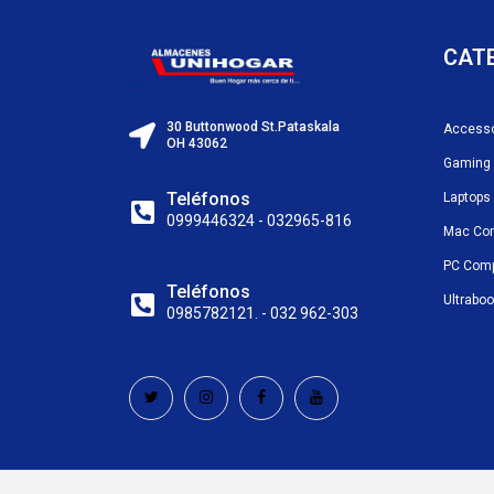
CAT
30 Buttonwood St.Pataskala
Accesso
OH 43062
Gaming
Teléfonos
Laptops
0999446324 - 032965-816
Mac Co
PC Com
Teléfonos
Ultrabo
0985782121. - 032 962-303