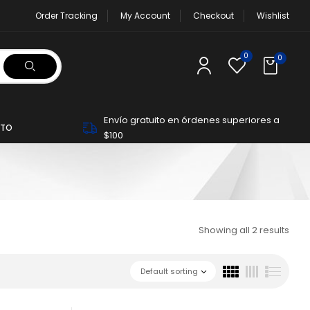
Order Tracking
My Account
Checkout
Wishlist
0
0
Envío gratuito en órdenes superiores a
TO
$100
Showing all 2 results
Default sorting