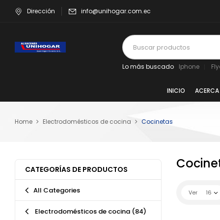
Dirección
info@unihogar.com.ec
Lo más buscado
Iphone
Fl
INICIO
ACERCA
Home
Electrodomésticos de cocina
Cocinetas
Cocine
CATEGORÍAS DE PRODUCTOS
All Categories
Ver
16
Electrodomésticos de cocina
(84)