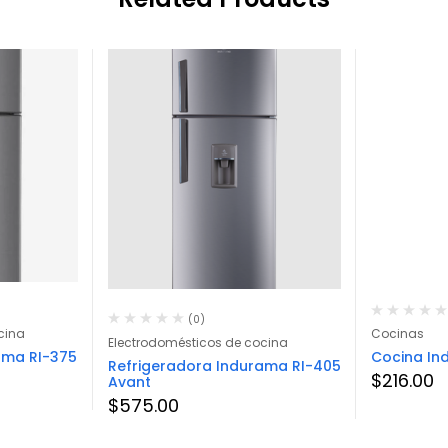
(0)
cina
Cocinas
Electrodomésticos de cocina
ama RI-375
Cocina In
Refrigeradora Indurama RI-405
$
216.00
Avant
$
575.00