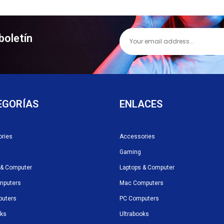
boletín
EGORÍAS
ENLACES
ries
Accessories
Gaming
 & Computer
Laptops & Computer
mputers
Mac Computers
puters
PC Computers
oks
Ultrabooks