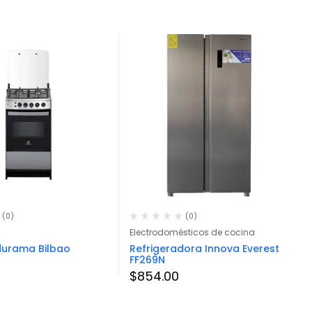
(0)
(0)
Electrodomésticos de cocina
durama Bilbao
Refrigeradora Innova Everest
FF269N
$
854.00