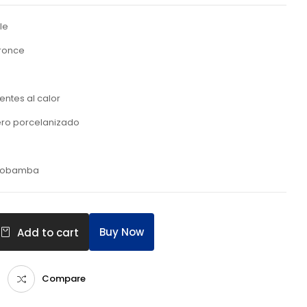
le
ronce
tentes al calor
cero porcelanizado
 Riobamba
Buy Now
Add to cart
Compare