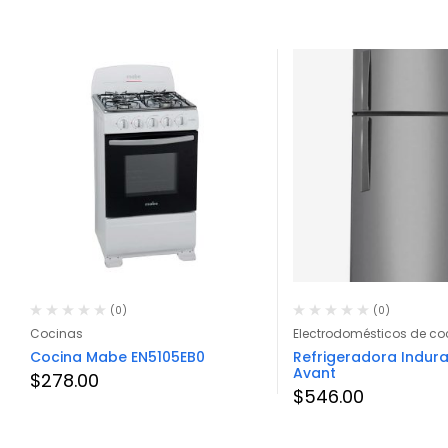
(0)
(0)
Cocinas
Electrodomésticos de co
Cocina Mabe EN5105EB0
Refrigeradora Indur
Avant
$
278.00
$
546.00