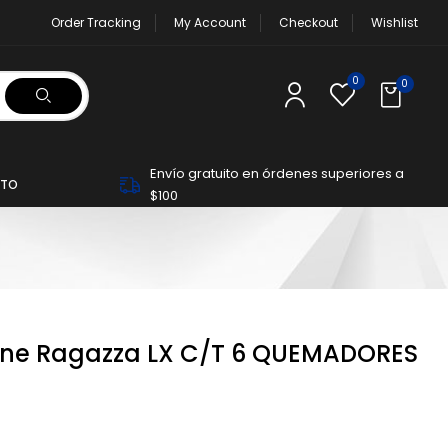
Order Tracking
My Account
Checkout
Wishlist
0
0
Envío gratuito en órdenes superiores a
TO
$100
line Ragazza LX C/T 6 QUEMADORES