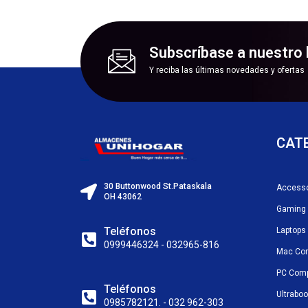
Subscríbase a nuestro 
Y reciba las últimas novedades y ofertas
CAT
30 Buttonwood St.Pataskala
Accesso
OH 43062
Gaming
Teléfonos
Laptops
0999446324 - 032965-816
Mac Co
PC Com
Teléfonos
Ultrabo
0985782121. - 032 962-303