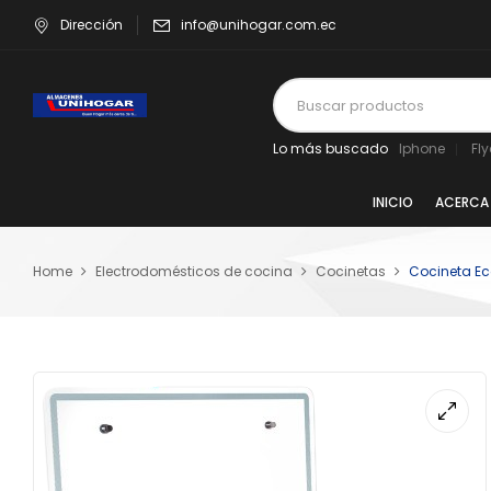
Dirección
info@unihogar.com.ec
Lo más buscado
Iphone
Fl
INICIO
ACERCA
Home
Electrodomésticos de cocina
Cocinetas
Cocineta Ec