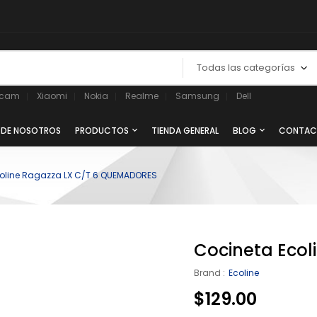
Todas las categorías
ycam
Xiaomi
Nokia
Realme
Samsung
Dell
 DE NOSOTROS
PRODUCTOS
TIENDA GENERAL
BLOG
CONTAC
oline Ragazza LX C/T 6 QUEMADORES
Cocineta Eco
Brand :
Ecoline
$
129.00