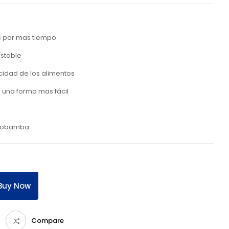
s por mas tiempo
estable
cidad de los alimentos
 una forma mas fácil
 Riobamba
Buy Now
Compare