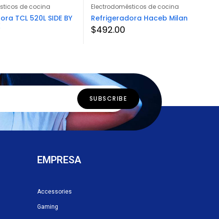
sticos de cocina
Electrodomésticos de cocina
ora TCL 520L SIDE BY
Refrigeradora Haceb Milan
K
$
492.00
EMPRESA
Accessories
Gaming