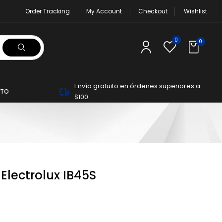
Order Tracking
My Account
Checkout
Wishlist
0
0
Envío gratuito en órdenes superiores a
TO
$100
Electrolux IB45S