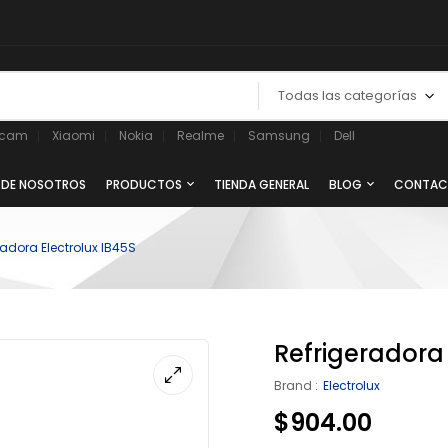
Todas las categorías
ycam
Xiaomi
Nokia
Realme
Samsung
Dell
 DE NOSOTROS
PRODUCTOS
TIENDA GENERAL
BLOG
CONTAC
radora Electrolux IB45S
Refrigeradora 
Brand :
Electrolux
$
904.00