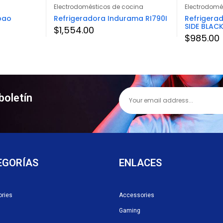
Electrodomésticos de cocina
Electrodomé
bao
Refrigeradora Indurama RI790I
Refrigerad
SIDE BLAC
$
1,554.00
$
985.00
boletín
EGORÍAS
ENLACES
ries
Accessories
Gaming