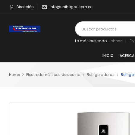
Dirección
info@unihogar.com.ec
Lo más buscado
Iphone
Fl
INICIO
ACERCA
Home
Electrodomésticos de cocina
Refrigeradoras
Refrige