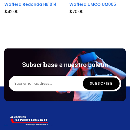
Waflera Redonda HE1014
Waflera UMCO UM005
$
42.00
$
70.00
Subscríbase a nuestro boletín