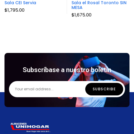
Sala CEI Servia
Sala el Rosal Toronto SIN
MESA
$
1,795.00
$
1,675.00
Subscríbase a nuestro boletín