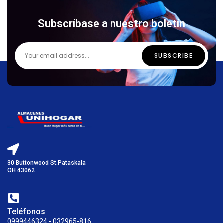
Subscríbase a nuestro boletín
30 Buttonwood St.Pataskala
OH 43062
Teléfonos
0999446324 - 032965-816