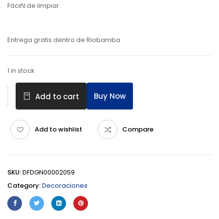
Fáciñl de limpiar
Entrega gratis dentro de Riobamba
1 in stock
Buy Now
Add to cart
Add to wishlist
Compare
SKU:
DFDGN00002059
Category:
Decoraciones