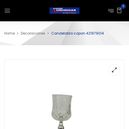
0
Home
Decoraciones
Candelabro copon 421979014