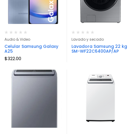
Audio & Video
Lavado y secado
Celular Samsung Galaxy
Lavadora Samsung 22 kg
A25
SM-WF22C6400AP/AP
$
322.00