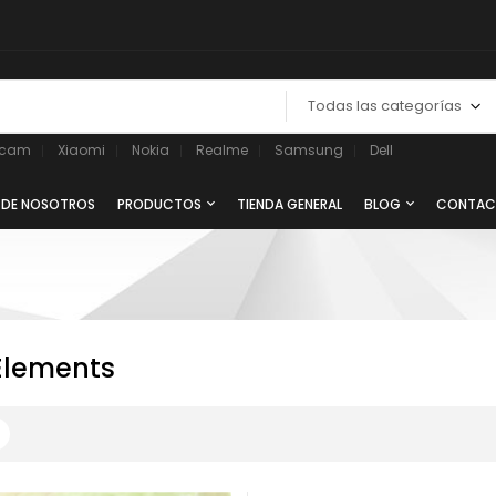
Todas las categorías
ycam
Xiaomi
Nokia
Realme
Samsung
Dell
 DE NOSOTROS
PRODUCTOS
TIENDA GENERAL
BLOG
CONTAC
lements