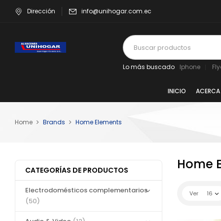
Dirección
info@unihogar.com.ec
Lo más buscado
Iphone
Fl
INICIO
ACERCA
Home
Brands
Home Elements
Home E
CATEGORÍAS DE PRODUCTOS
Electrodomésticos complementarios
Ver
16
(50)