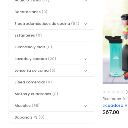
Audio & Video
(12)
Decoraciones
(8)
Electrodomésticos de cocina
(84)
Estanteres
(0)
Gimnasio y bicis
(0)
Lavado y secado
(20)
Lencería de cama
(6)
Línea comercial
(0)
(
Motos y cuadrones
(0)
Electrodomést
Licuadora 
Muebles
(85)
$
67.00
Sabana 2 PL
(0)