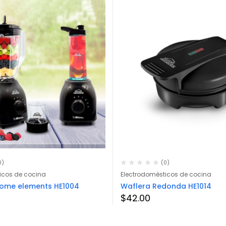
0)
(0)
icos de cocina
Electrodomésticos de cocina
Home elements HE1004
Waflera Redonda HE1014
$
42.00