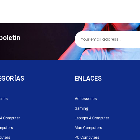
boletín
EGORÍAS
ENLACES
ries
Accessories
Gaming
 & Computer
Laptops & Computer
mputers
Mac Computers
puters
PC Computers