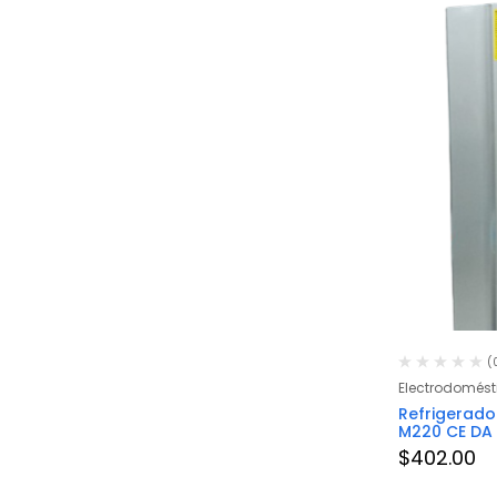
(
Electrodomést
Refrigerado
M220 CE DA 
$
402.00