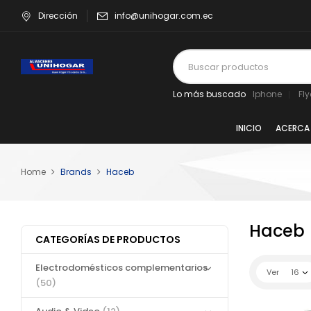
Dirección
info@unihogar.com.ec
Lo más buscado
Iphone
Fl
INICIO
ACERCA
Home
Brands
Haceb
Haceb
CATEGORÍAS DE PRODUCTOS
Electrodomésticos complementarios
Ver
16
(50)