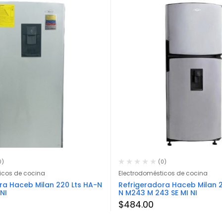
0)
(0)
icos de cocina
Electrodomésticos de cocina
ra Haceb Milan 220 Lts HA-N
Refrigeradora Haceb Milan 
NI
N M243 M 243 SE MI NI
$
484.00