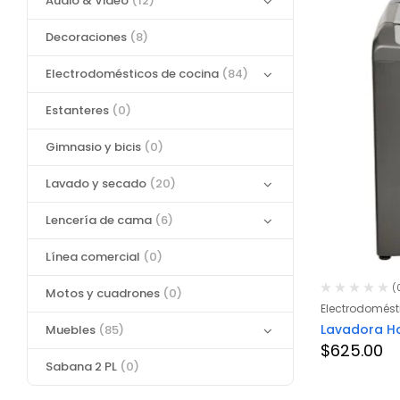
Audio & Video
(12)
Decoraciones
(8)
Electrodomésticos de cocina
(84)
Estanteres
(0)
Gimnasio y bicis
(0)
Lavado y secado
(20)
Lencería de cama
(6)
Línea comercial
(0)
(
Motos y cuadrones
(0)
Electrodomést
Lavadora Ha
Muebles
(85)
$
625.00
Sabana 2 PL
(0)