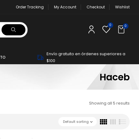
Order Tracking
My Account
Checkout
Wishlist
0
0
Envío gratuito en órdenes superiores a
TO
$100
Haceb
Showing all 5 results
Default sorting