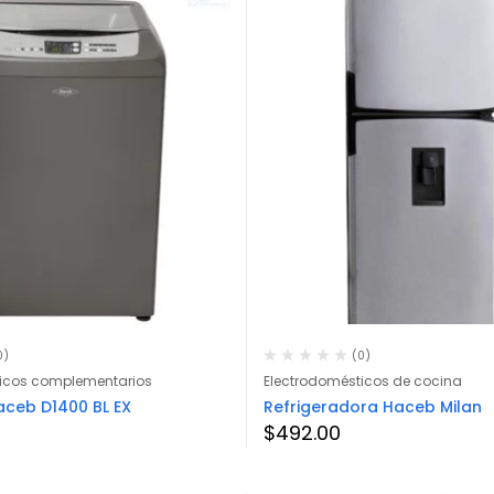
0)
(0)
icos complementarios
Electrodomésticos de cocina
ceb D1400 BL EX
Refrigeradora Haceb Milan
$
492.00