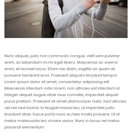
Nunc aliquet, justo non commodo congue, velit sem pulvinar
enim, ac bibendum mi mi eget libero. Maecenas ac viverra
enim, et laoreet lacus. Etiam nisi diam, sagittis ac quam at,
posuere hendrerit eros. Praesent aliquam tincidunt tempor.
Lorem ipsum dolor sit amet, consectetur adipiscing elit.
Maecenas interdum odio lorem, non ultricies est interdum id.
Integer aliquet augue vitae risus convallis, imperdiet aliquet
purus pretium. Praesent sit amet ullamcorper nulla. Sed ultricies
vel nisl sed lacinia. In feugiat massa leo, ut imperdiet justo
tincidunt vitae. Fusce porta nunc eu felis mollis posuere. Ut id
metus malesuada leo ornare varius. Nunc in lacus vel metus
placerat elementum.