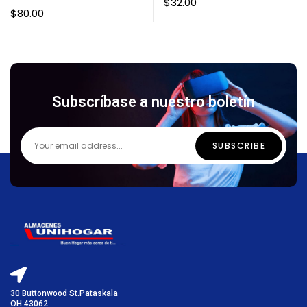
$
32.00
$
80.00
Subscríbase a nuestro boletín
30 Buttonwood St.Pataskala
OH 43062