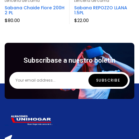
Lencería de cama
Lencería de cama
Sabana Chaide Fiore 200H
Sabana REPOZZO LLANA
2 PL
1.5PL
$
80.00
$
22.00
Subscríbase a nuestro boletín