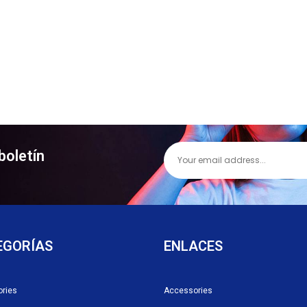
boletín
EGORÍAS
ENLACES
ries
Accessories