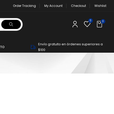
Order Tracking
My Account
Checkout
Wishlist
0
0
Envío gratuito en órdenes superiores a
TO
$100