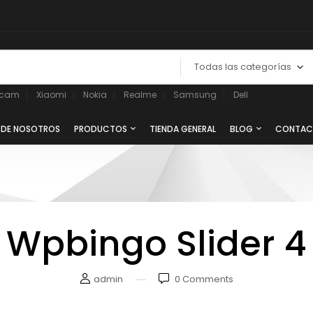
Todas las categorías
ycam
Xiaomi
Nokia
Realme
Samsung
Dell
 DE NOSOTROS
PRODUCTOS
TIENDA GENERAL
BLOG
CONTAC
Wpbingo Slider 4
admin
0
Comments