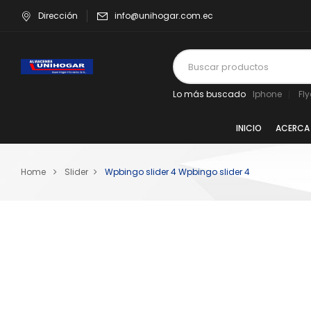
Dirección
info@unihogar.com.ec
Lo más buscado
Iphone
Fl
INICIO
ACERCA
Home
Slider
Wpbingo slider 4
Wpbingo slider 4