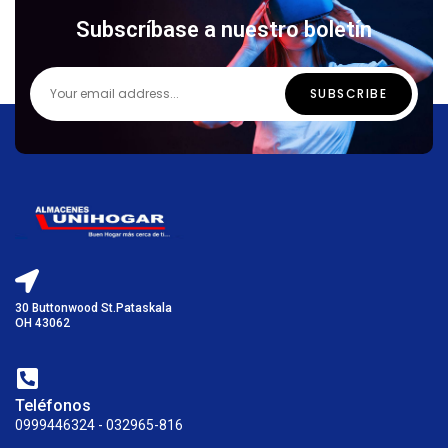
Subscríbase a nuestro boletín
30 Buttonwood St.Pataskala
OH 43062
Teléfonos
0999446324 - 032965-816