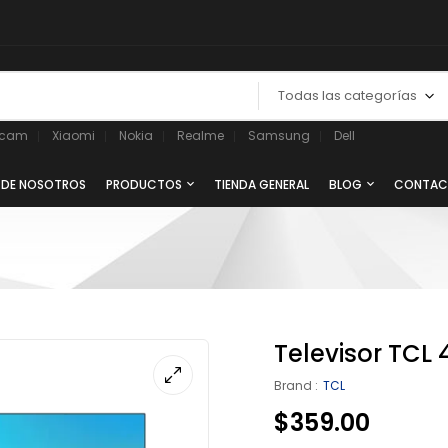
Todas las categorías
ycam
Xiaomi
Nokia
Realme
Samsung
Dell
 DE NOSOTROS
PRODUCTOS
TIENDA GENERAL
BLOG
CONTAC
Televisor TCL
Brand :
TCL
$
359.00