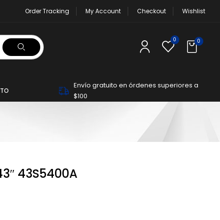
Order Tracking
My Account
Checkout
Wishlist
0
0
Envío gratuito en órdenes superiores a
TO
$100
 43″ 43S5400A