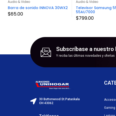
Audio & Video
Audio & Video
Barra de sonido INNOVA 30WX2
Televisor Samsung 5
55AU7000
$
65.00
$
799.00
Subscríbase a nuestro 
Y reciba las últimas novedades y ofertas
CAT
30 Buttonwood St.Pataskala
Accesso
OH 43062
Gaming
Laptops