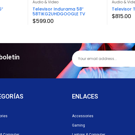
Audio & Video
Audio & Vid
5″
Televisor Indurama 58″
Televisor 
58TIKG2UHDGOOGLE TV
$
815.00
$
599.00
boletín
EGORÍAS
ENLACES
ries
Accessories
Gaming
 & Computer
Laptops & Computer