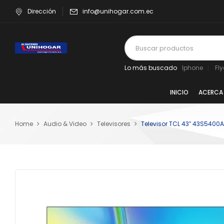
Dirección
info@unihogar.com.ec
Lo más buscado
Iphone
Fl
INICIO
ACERCA
Home
Audio & Video
Televisores
Televisor TCL 43″ 43S5400A