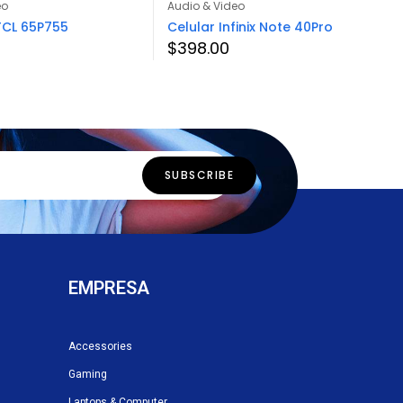
eo
Audio & Video
TCL 65P755
Celular Infinix Note 40Pro
$
398.00
EMPRESA
Accessories
Gaming
Laptops & Computer