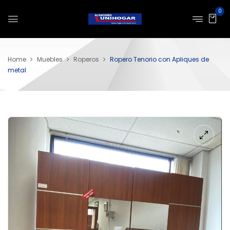
0
Home
Muebles
Roperos
Ropero Tenorio con Apliques de
metal