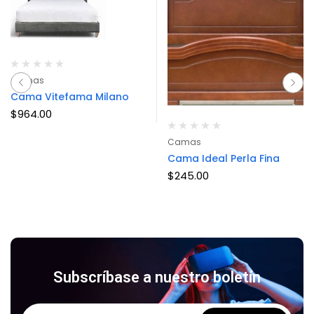
Camas
Cama Vitefama Milano
$
964.00
Camas
Cama Ideal Perla Fina
$
245.00
Subscríbase a nuestro boletín