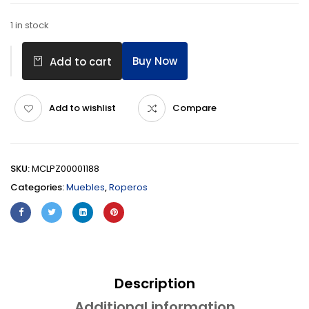
1 in stock
Buy Now
Add to cart
Add to wishlist
Compare
SKU:
MCLPZ00001188
Categories:
Muebles
,
Roperos
Description
Additional information