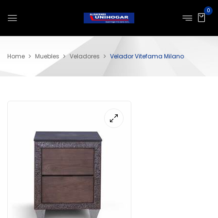
0
Home
Muebles
Veladores
Velador Vitefama Milano