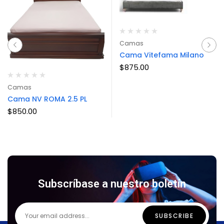
Camas
Cama Vitefama Milano
$
875.00
Camas
Cama NV ROMA 2.5 PL
$
850.00
Subscríbase a nuestro boletín