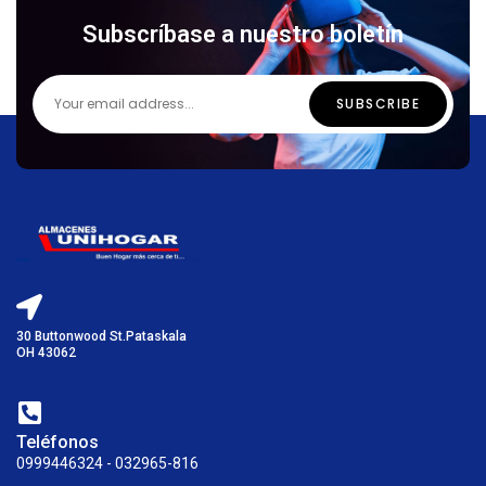
Subscríbase a nuestro boletín
30 Buttonwood St.Pataskala
OH 43062
Teléfonos
0999446324 - 032965-816