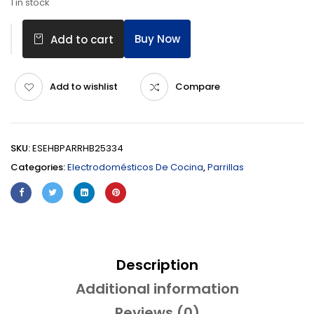
1 in stock
Buy Now
Add to cart
Add to wishlist
Compare
SKU:
ESEHBPARRHB25334
Categories:
Electrodomésticos De Cocina
,
Parrillas
Description
Additional information
Reviews (0)