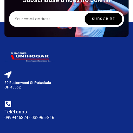
30 Buttonwood St.Pataskala
OH 43062
Teléfonos
0999446324 - 032965-816