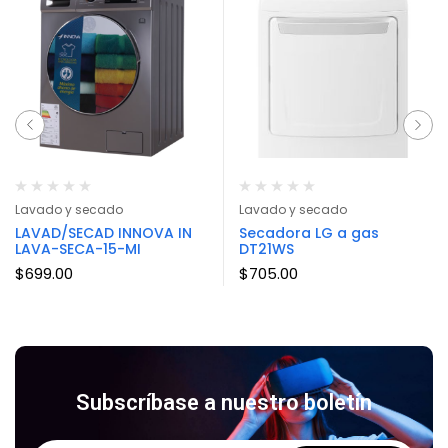
Lavado y secado
Lavado y secado
LAVAD/SECAD INNOVA IN
Secadora LG a gas
LAVA-SECA-15-MI
DT21WS
$
699.00
$
705.00
Subscríbase a nuestro boletín