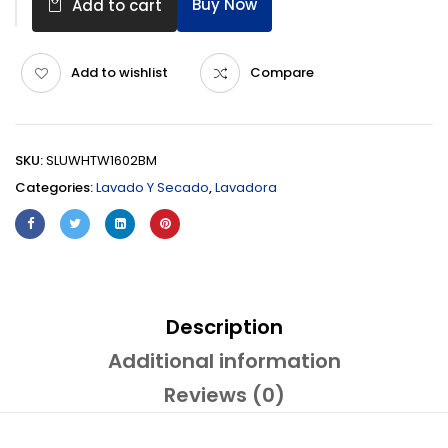
Buy Now
Add to cart
Add to wishlist
Compare
SKU:
SLUWHTW1602BM
Categories:
Lavado Y Secado
,
Lavadora
Description
Additional information
Reviews (0)