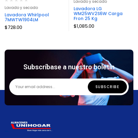
Lavado y secado
Lavado y secado
Lavadora LG
WM25WV2S6W Carga
Lavadora Whirlpool
Fron 25 Kg
7MWTW1904LM
$
1,085.00
$
728.00
Subscríbase a nuestro boletín