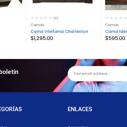
(0)
Camas
Camas
Cama Vitefama Charleston
Cama Idea
$
1,295.00
$
595.00
boletín
EGORÍAS
ENLACES