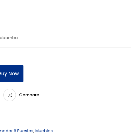
 Riobamba
Buy Now
Compare
edor 6 Puestos
,
Muebles