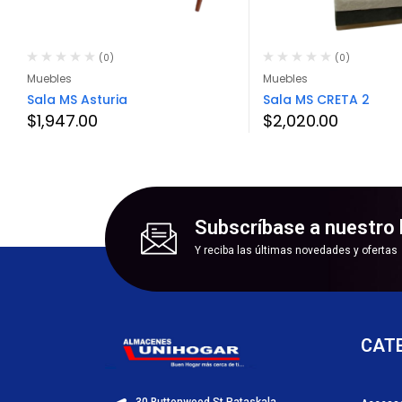
(0)
(0)
Muebles
Muebles
Sala MS Asturia
Sala MS CRETA 2
$
1,947.00
$
2,020.00
Subscríbase a nuestro 
Y reciba las últimas novedades y ofertas
CAT
30 Buttonwood St.Pataskala