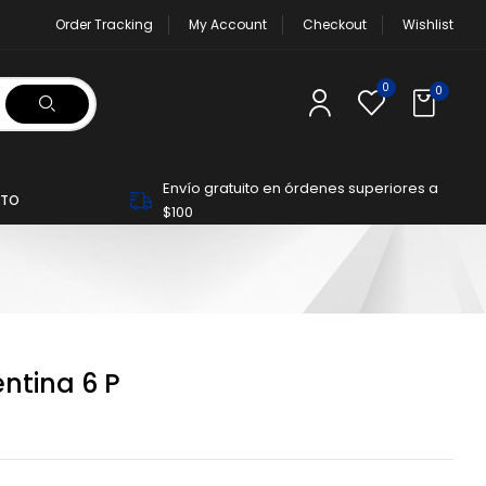
Order Tracking
My Account
Checkout
Wishlist
0
0
Envío gratuito en órdenes superiores a
TO
$100
ntina 6 P