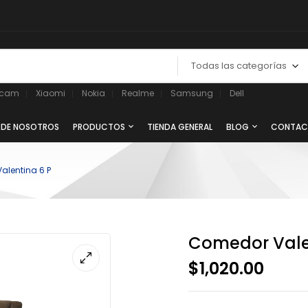
Todas las categorías
ycam
Xiaomi
Nokia
Realme
Samsung
Dell
 DE NOSOTROS
PRODUCTOS
TIENDA GENERAL
BLOG
CONTAC
alentina 6 P
Comedor Vale
$
1,020.00