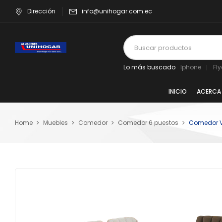
Dirección
info@unihogar.com.ec
Lo más buscado
Iphone
Fl
INICIO
ACERCA
Home
Muebles
Comedor
Comedor 6 puestos
Comedor V