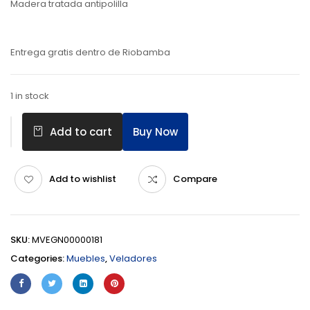
Madera tratada antipolilla
Entrega gratis dentro de Riobamba
1 in stock
Buy Now
Add to cart
Add to wishlist
Compare
SKU:
MVEGN00000181
Categories:
Muebles
,
Veladores