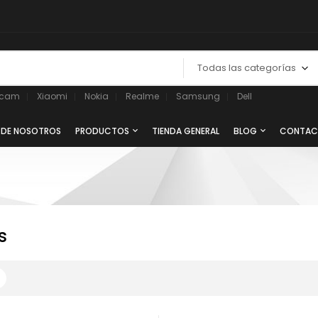
Todas las categorías
ycam
Xiaomi
Nokia
Realme
Samsung
Dell
 DE NOSOTROS
PRODUCTOS
TIENDA GENERAL
BLOG
CONTAC
s