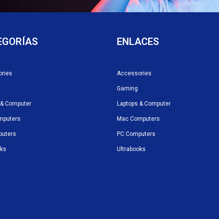
EGORÍAS
ENLACES
ries
Accessories
Gaming
 & Computer
Laptops & Computer
mputers
Mac Computers
puters
PC Computers
oks
Ultrabooks