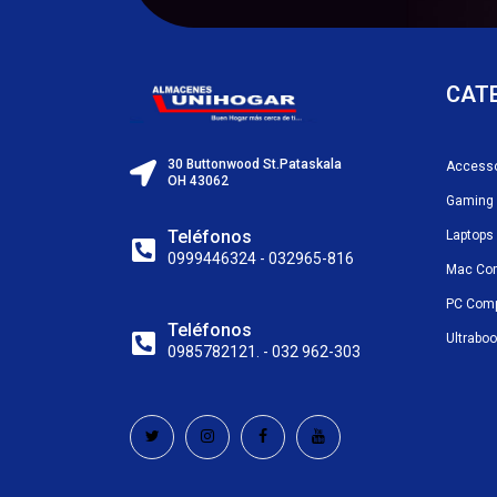
CAT
30 Buttonwood St.Pataskala
Accesso
OH 43062
Gaming
Teléfonos
Laptops
0999446324 - 032965-816
Mac Co
PC Com
Teléfonos
Ultrabo
0985782121. - 032 962-303