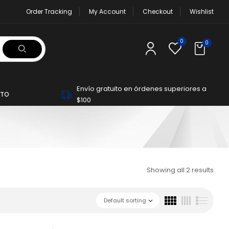
Order Tracking
My Account
Checkout
Wishlist
0
0
Envío gratuito en órdenes superiores a
TO
$100
Showing all 2 results
Default sorting