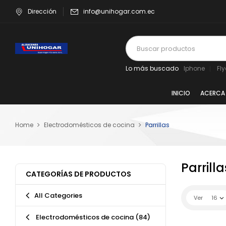
Dirección
info@unihogar.com.ec
Lo más buscado
Iphone
Fl
INICIO
ACERCA
Home
Electrodomésticos de cocina
Parrillas
Parrilla
CATEGORÍAS DE PRODUCTOS
All Categories
Ver
16
Electrodomésticos de cocina
(84)