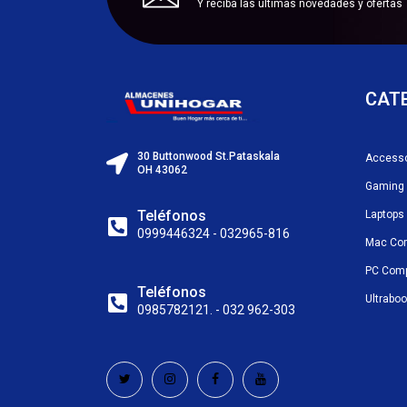
Y reciba las últimas novedades y ofertas
CAT
30 Buttonwood St.Pataskala
Accesso
OH 43062
Gaming
Teléfonos
Laptops
0999446324 - 032965-816
Mac Co
PC Com
Teléfonos
Ultrabo
0985782121. - 032 962-303