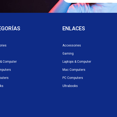
EGORÍAS
ENLACES
ries
Accessories
Gaming
 & Computer
Laptops & Computer
mputers
Mac Computers
puters
PC Computers
oks
Ultrabooks