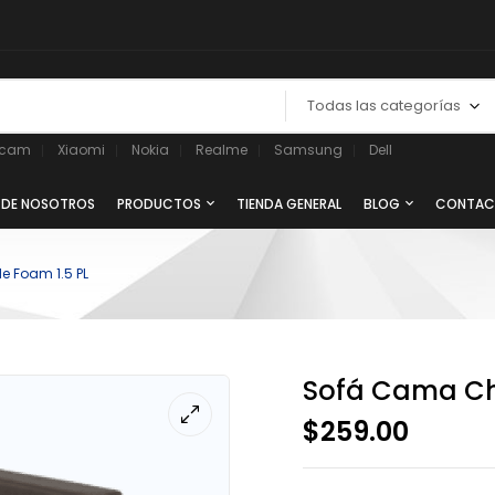
Todas las categorías
ycam
Xiaomi
Nokia
Realme
Samsung
Dell
 DE NOSOTROS
PRODUCTOS
TIENDA GENERAL
BLOG
CONTAC
 Foam 1.5 PL
Sofá Cama Ch
$
259.00