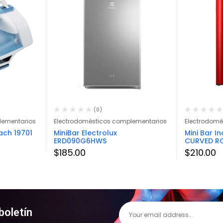
(0)
lementarios
Electrodomésticos complementarios
Electrodomé
ach 19701
MiniBar Electrolux
Mini Bar I
ERD090G6HWS
CURVED R
$
185.00
$
210.00
boletín