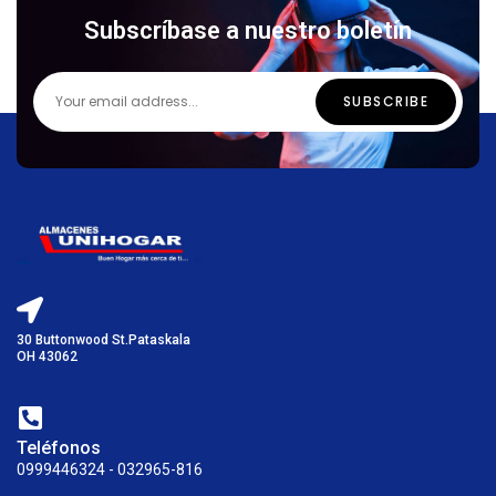
Subscríbase a nuestro boletín
30 Buttonwood St.Pataskala
OH 43062
Teléfonos
0999446324 - 032965-816