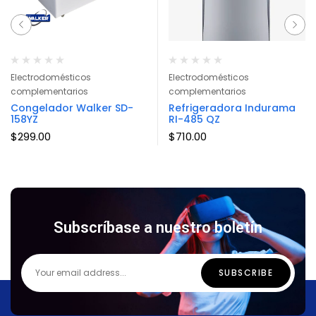
Electrodomésticos
Electrodomésticos
complementarios
complementarios
Congelador Walker SD-
Refrigeradora Indurama
158YZ
RI-485 QZ
$
299.00
$
710.00
Subscríbase a nuestro boletín