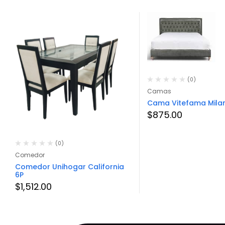
(0)
Camas
Cama Vitefama Mila
$
875.00
(0)
Comedor
Comedor Unihogar California
6P
$
1,512.00