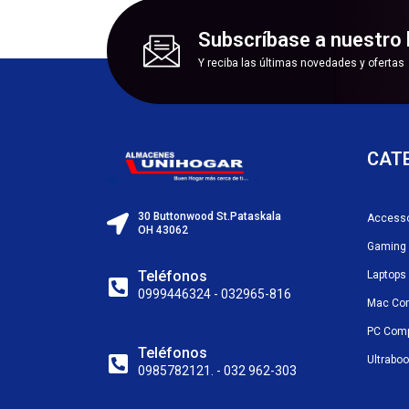
Subscríbase a nuestro 
Y reciba las últimas novedades y ofertas
CAT
30 Buttonwood St.Pataskala
Accesso
OH 43062
Gaming
Teléfonos
Laptops
0999446324 - 032965-816
Mac Co
PC Com
Teléfonos
Ultrabo
0985782121. - 032 962-303