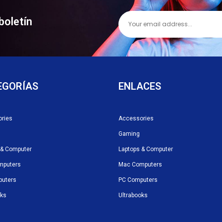
boletín
EGORÍAS
ENLACES
ries
Accessories
Gaming
 & Computer
Laptops & Computer
mputers
Mac Computers
puters
PC Computers
oks
Ultrabooks