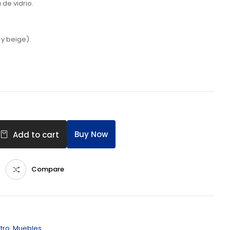
de vidrio.
y beige).
Buy Now
Add to cart
Compare
tro
,
Muebles