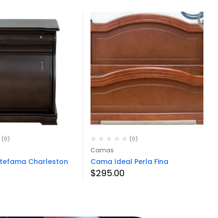
(0)
(0)
Camas
itefama Charleston
Cama Ideal Perla Fina
$
295.00