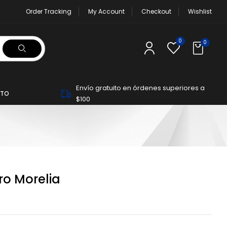
Order Tracking
My Account
Checkout
Wishlist
0
0
Envío gratuito en órdenes superiores a
TO
$100
o Morelia