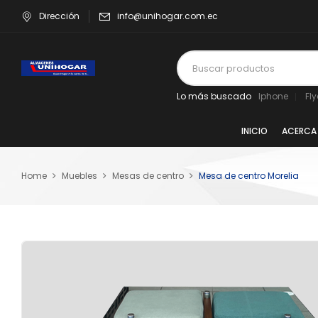
Dirección
info@unihogar.com.ec
Lo más buscado
Iphone
Fl
INICIO
ACERCA
Home
Muebles
Mesas de centro
Mesa de centro Morelia