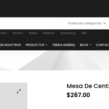
Todas las categorías
ycam
Xiaomi
Nokia
Realme
Samsung
Dell
 DE NOSOTROS
PRODUCTOS
TIENDA GENERAL
BLOG
CONTAC
Mesa De Centr
$
267.00