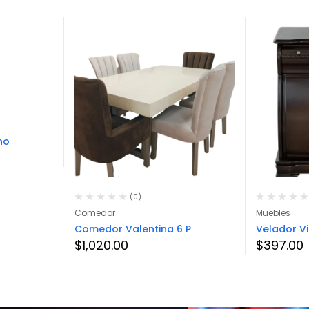
no
(0)
Comedor
Muebles
Comedor Valentina 6 P
Velador V
$
1,020.00
$
397.00