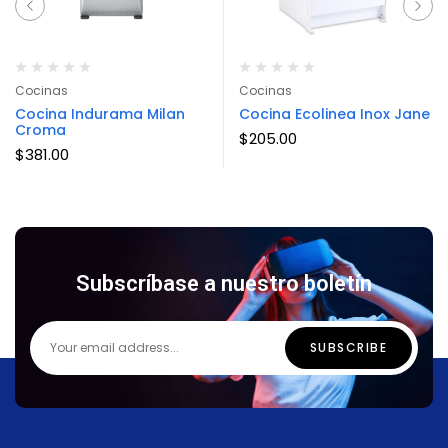
Cocinas
Cocinas
Cocina Indurama Milan
Cocina Ecolinea Inox Jane
Croma
$
205.00
$
381.00
Subscríbase a nuestro boletín