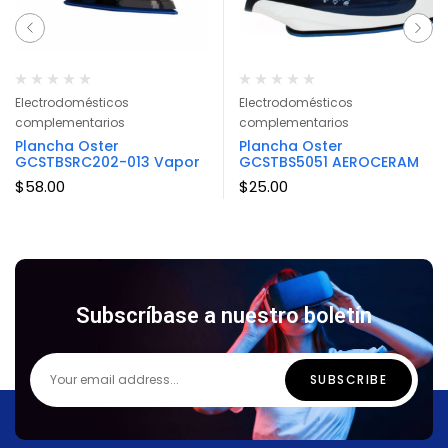
Electrodomésticos
Electrodomésticos
complementarios
complementarios
Plancha Oster
Plancha Oster
GCSTBSRC202-013 Vapor
GCSTBS5051 AEROCERAM
$
58.00
$
25.00
Subscríbase a nuestro boletín