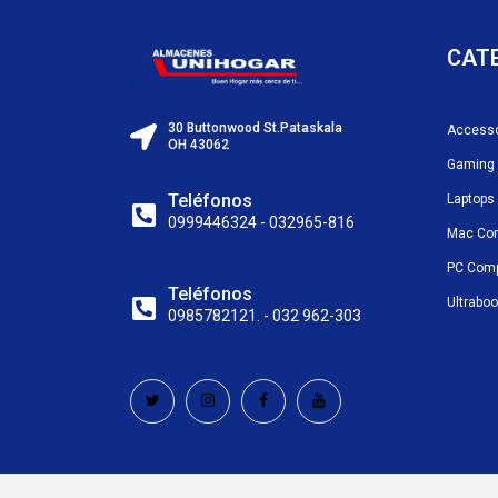
CAT
30 Buttonwood St.Pataskala
Accesso
OH 43062
Gaming
Teléfonos
Laptops
0999446324 - 032965-816
Mac Co
PC Com
Teléfonos
Ultrabo
0985782121. - 032 962-303