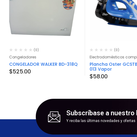
(0)
(0)
Congeladores
Electrodomésticos comp
CONGELADOR WALKER BD-318Q
Plancha Oster GCST
013 Vapor
$
525.00
$
58.00
Subscríbase a nuestro 
Y reciba las últimas novedades y ofertas