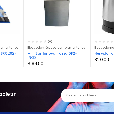
(0)
lementarios
Electrodomésticos complementarios
Electrodomé
BSRC202-
Mini Bar Innova Irazzu DF2-11
Hervidor 
INOX
$
20.00
$
199.00
boletín