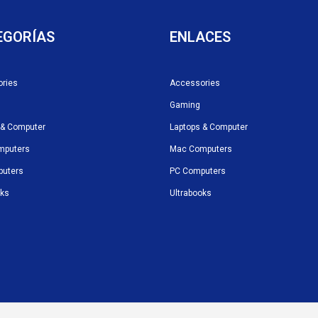
EGORÍAS
ENLACES
ries
Accessories
Gaming
 & Computer
Laptops & Computer
mputers
Mac Computers
puters
PC Computers
oks
Ultrabooks