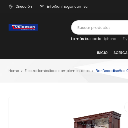
Dirección
info@unihogar.com.ec
Lo más buscado
Iphone
Fl
INICIO
ACERCA
Home
Electrodomésticos complementarios
Bar Decodiseños C