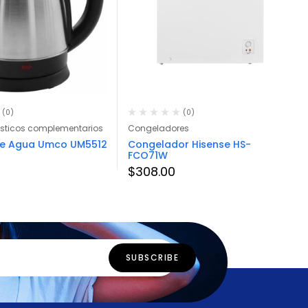
(0)
(0)
sticos complementarios
Congeladores
de Agua Umco UM5512
Congelador Hisense HS-
FCO71W
$
308.00