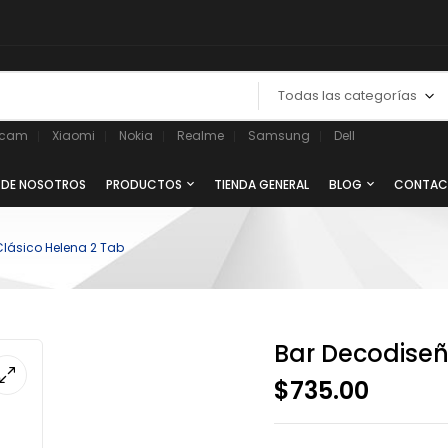
Todas las categorías
ycam
Xiaomi
Nokia
Realme
Samsung
Dell
 DE NOSOTROS
PRODUCTOS
TIENDA GENERAL
BLOG
CONTAC
lásico Helena 2 Tab
Bar Decodiseñ
$
735.00