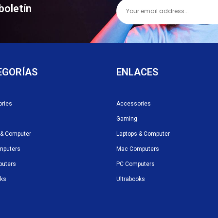
boletín
EGORÍAS
ENLACES
ries
Accessories
Gaming
 & Computer
Laptops & Computer
mputers
Mac Computers
puters
PC Computers
oks
Ultrabooks