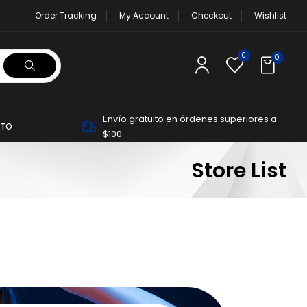
Order Tracking
My Account
Checkout
Wishlist
0
0
Envío gratuito en órdenes superiores a
TO
$100
Store List