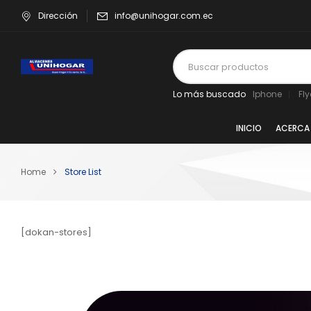
Dirección
info@unihogar.com.ec
Lo más buscado
Iphone
Fl
INICIO
ACERCA
Home
Store List
[dokan-stores]