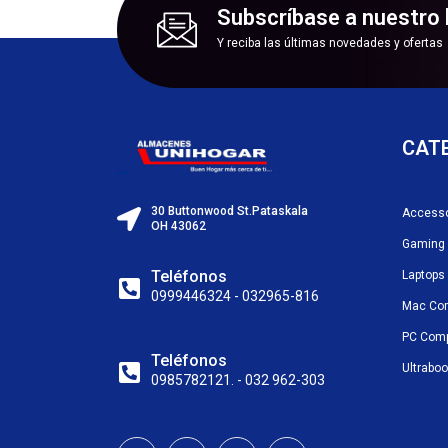
Subscríbase a nuestro 
Y reciba las últimas novedades y ofertas
CAT
30 Buttonwood St.Pataskala
Accesso
OH 43062
Gaming
Teléfonos
Laptops
0999446324 - 032965-816
Mac Co
PC Com
Teléfonos
Ultrabo
0985782121. - 032 962-303