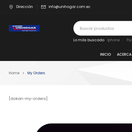
Dirección
info@unihogar.com.ec
Lo más buscado
Iphone
Fl
INICIO
ACERCA
Home
My Orders
[dokan-my-orders]