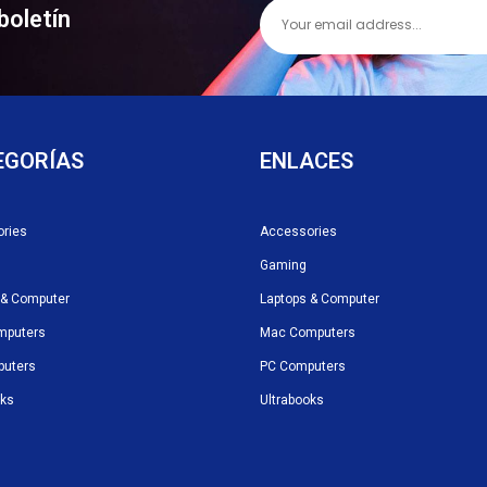
boletín
EGORÍAS
ENLACES
ries
Accessories
Gaming
 & Computer
Laptops & Computer
mputers
Mac Computers
puters
PC Computers
oks
Ultrabooks