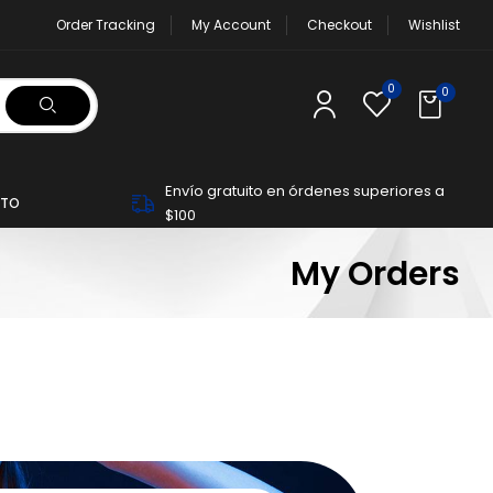
Order Tracking
My Account
Checkout
Wishlist
0
0
Envío gratuito en órdenes superiores a
TO
$100
My Orders