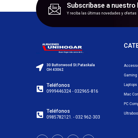
Subscríbase a nuestro 
Y reciba las últimas novedades y ofertas
CAT
30 Buttonwood St.Pataskala
Accesso
OH 43062
Gaming
Teléfonos
Laptops
0999446324 - 032965-816
Mac Co
PC Com
Teléfonos
Ultrabo
0985782121. - 032 962-303